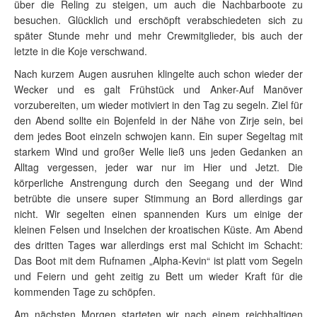
über die Reling zu steigen, um auch die Nachbarboote zu
besuchen. Glücklich und erschöpft verabschiedeten sich zu
später Stunde mehr und mehr Crewmitglieder, bis auch der
letzte in die Koje verschwand.
Nach kurzem Augen ausruhen klingelte auch schon wieder der
Wecker und es galt Frühstück und Anker-Auf Manöver
vorzubereiten, um wieder motiviert in den Tag zu segeln. Ziel für
den Abend sollte ein Bojenfeld in der Nähe von Zirje sein, bei
dem jedes Boot einzeln schwojen kann. Ein super Segeltag mit
starkem Wind und großer Welle ließ uns jeden Gedanken an
Alltag vergessen, jeder war nur im Hier und Jetzt. Die
körperliche Anstrengung durch den Seegang und der Wind
betrübte die unsere super Stimmung an Bord allerdings gar
nicht. Wir segelten einen spannenden Kurs um einige der
kleinen Felsen und Inselchen der kroatischen Küste. Am Abend
des dritten Tages war allerdings erst mal Schicht im Schacht:
Das Boot mit dem Rufnamen „Alpha-Kevin“ ist platt vom Segeln
und Feiern und geht zeitig zu Bett um wieder Kraft für die
kommenden Tage zu schöpfen.
Am nächsten Morgen starteten wir nach einem reichhaltigen