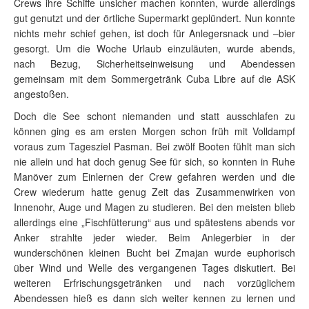
Crews ihre Schiffe unsicher machen konnten, wurde allerdings
gut genutzt und der örtliche Supermarkt geplündert. Nun konnte
nichts mehr schief gehen, ist doch für Anlegersnack und –bier
gesorgt. Um die Woche Urlaub einzuläuten, wurde abends,
nach Bezug, Sicherheitseinweisung und Abendessen
gemeinsam mit dem Sommergetränk Cuba Libre auf die ASK
angestoßen.
Doch die See schont niemanden und statt ausschlafen zu
können ging es am ersten Morgen schon früh mit Volldampf
voraus zum Tagesziel Pasman. Bei zwölf Booten fühlt man sich
nie allein und hat doch genug See für sich, so konnten in Ruhe
Manöver zum Einlernen der Crew gefahren werden und die
Crew wiederum hatte genug Zeit das Zusammenwirken von
Innenohr, Auge und Magen zu studieren. Bei den meisten blieb
allerdings eine „Fischfütterung“ aus und spätestens abends vor
Anker strahlte jeder wieder. Beim Anlegerbier in der
wunderschönen kleinen Bucht bei Zmajan wurde euphorisch
über Wind und Welle des vergangenen Tages diskutiert. Bei
weiteren Erfrischungsgetränken und nach vorzüglichem
Abendessen hieß es dann sich weiter kennen zu lernen und