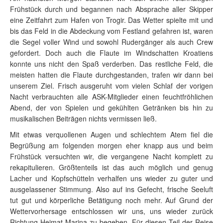
Frühstück durch und begannen nach Absprache aller Skipper
eine Zeitfahrt zum Hafen von Trogir. Das Wetter spielte mit und
bis das Feld in die Abdeckung vom Festland gefahren ist, waren
die Segel voller Wind und sowohl Rudergänger als auch Crew
gefordert. Doch auch die Flaute im Windschatten Kroatiens
konnte uns nicht den Spaß verderben. Das restliche Feld, die
meisten hatten die Flaute durchgestanden, trafen wir dann bei
unserem Ziel. Frisch ausgeruht vom vielen Schlaf der vorigen
Nacht verbrauchten alle ASK-Mitglieder einen feuchtfröhlichen
Abend, der von Spielen und gekühlten Getränken bis hin zu
musikalischen Beiträgen nichts vermissen ließ.
Mit etwas verquollenen Augen und schlechtem Atem fiel die
Begrüßung am folgenden morgen eher knapp aus und beim
Frühstück versuchten wir, die vergangene Nacht komplett zu
rekapitulieren. Größtenteils ist das auch möglich und genug
Lacher und Kopfschütteln verhalfen uns wieder zu guter und
ausgelassener Stimmung. Also auf ins Gefecht, frische Seeluft
tut gut und körperliche Betätigung noch mehr. Auf Grund der
Wettervorhersage entschlossen wir uns, uns wieder zurück
Richtung Heimat-Marina zu begeben. Für diesen Teil der Reise