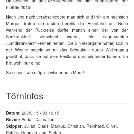
Dankeschön an den ASK-Vorstand und die Organisatoren der
Flottille 2015!
Nach und nach verabschiedete man sich und früh am nächsten
Morgen traten die ersten bereits die Heimfahrt an. Noch
während der Rückreise durfte manch einer, der von der
Seekrankheit verschont wurde, die sogenannten
„Landkrankheit“ kennen lernen. Die Sinnesorgane hatten sich in
der Woche segeln so an das Schaukeln durch Wellengang
gewöhnt, dass sie auf dem Festland durcheinander kamen. Da
hilft wohl nur eins:
So schnell wie möglich wieder aufs Meer!
Törninfos
Datum:
26.09.15 - 03.10.15
Revier:
Adria - Dalmatien
Skipper:
Julian, Claus, Markus, Christian, Reinhard, Oliver,
Patrick, Henning, Jan, Stefan