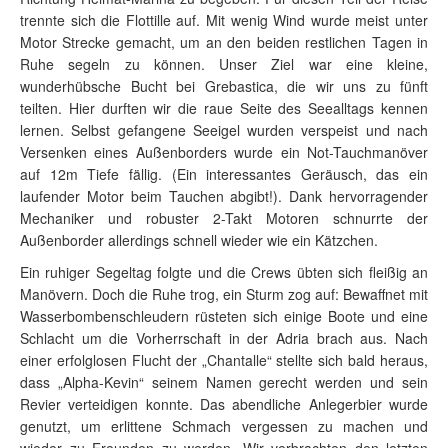
trennte sich die Flottille auf. Mit wenig Wind wurde meist unter
Motor Strecke gemacht, um an den beiden restlichen Tagen in
Ruhe segeln zu können. Unser Ziel war eine kleine,
wunderhübsche Bucht bei Grebastica, die wir uns zu fünft
teilten. Hier durften wir die raue Seite des Seealltags kennen
lernen. Selbst gefangene Seeigel wurden verspeist und nach
Versenken eines Außenborders wurde ein Not-Tauchmanöver
auf 12m Tiefe fällig. (Ein interessantes Geräusch, das ein
laufender Motor beim Tauchen abgibt!). Dank hervorragender
Mechaniker und robuster 2-Takt Motoren schnurrte der
Außenborder allerdings schnell wieder wie ein Kätzchen.
Ein ruhiger Segeltag folgte und die Crews übten sich fleißig an
Manövern. Doch die Ruhe trog, ein Sturm zog auf: Bewaffnet mit
Wasserbombenschleudern rüsteten sich einige Boote und eine
Schlacht um die Vorherrschaft in der Adria brach aus. Nach
einer erfolglosen Flucht der „Chantalle“ stellte sich bald heraus,
dass „Alpha-Kevin“ seinem Namen gerecht werden und sein
Revier verteidigen konnte. Das abendliche Anlegerbier wurde
genutzt, um erlittene Schmach vergessen zu machen und