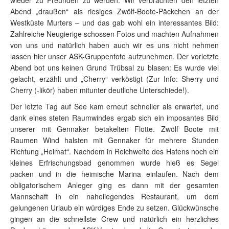
wieder zu Freunden zu werden. Wir verbrachten den letzten
Abend „draußen“ als riesiges Zwölf-Boote-Päckchen an der
Westküste Murters – und das gab wohl ein interessantes Bild:
Zahlreiche Neugierige schossen Fotos und machten Aufnahmen
von uns und natürlich haben auch wir es uns nicht nehmen
lassen hier unser ASK-Gruppenfoto aufzunehmen. Der vorletzte
Abend bot uns keinen Grund Trübsal zu blasen: Es wurde viel
gelacht, erzählt und „Cherry“ verköstigt (Zur Info: Sherry und
Cherry (-likör) haben mitunter deutliche Unterschiede!).
Der letzte Tag auf See kam erneut schneller als erwartet, und
dank eines steten Raumwindes ergab sich ein imposantes Bild
unserer mit Gennaker betakelten Flotte. Zwölf Boote mit
Raumen Wind halsten mit Gennaker für mehrere Stunden
Richtung „Heimat“. Nachdem in Reichweite des Hafens noch ein
kleines Erfrischungsbad genommen wurde hieß es Segel
packen und in die heimische Marina einlaufen. Nach dem
obligatorischem Anleger ging es dann mit der gesamten
Mannschaft in ein naheliegendes Restaurant, um dem
gelungenen Urlaub ein würdiges Ende zu setzen. Glückwünsche
gingen an die schnellste Crew und natürlich ein herzliches