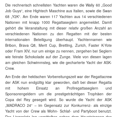
Die rechnerisch schnellsten Yachten waren die Wally 60 „Good
Job Guys“, eine Hightech Maschine aus Italien, sowie die Swan
68 „Y2K“. Am Ende waren 117 Yachten aus 14 verschiedenen
Nationen mit knapp 1000 Regattaseglern angemeldet. Damit
gehört die Veranstaltung mit dieser relativ großen Anzahl an
verschiedenen Nationen zu den Regatten mit der besten
internationalen Beteiligung überhaupt. Yachtennamen wie
Bribon, Brava Q8, Merit Cup, Breitling, Zurich, Faster K-Yote
oder Fram XIV, nur um einige zu nennen, zergehen bei Seglern
wie feinste Schokolade auf der Zunge. Viele von diesen lagen
am gleichen Schwimmsteg, wie die gecharterte Yacht der ASK-
Crew.
Am Ende der hektischen Vorbereitungszeit war der Regattacrew
der ASK nun endgültig klar geworden, daß bei dieser Regatta
mit hohem Einsatz an Profiregattaseglern und
Sponsorengeldern um die prestigeträchtigen Trophäen der
Copa del Rey gesegelt wird. So wurde die Yacht der ASK
„MADRACO 24“ – im Gegensatz zur Konkurrenz- als einzige
Yacht von der Crew als Wohn- Schlaf- und Partyboot benutzt.
Der Liegeplatz lag unmittelbar neben dem Haupteingang des