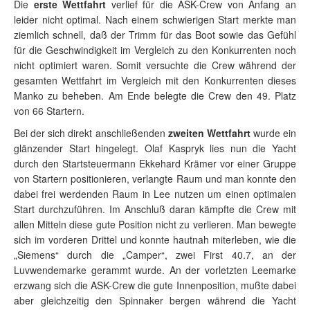
Die
erste Wettfahrt
verlief für die ASK-Crew von Anfang an
leider nicht optimal. Nach einem schwierigen Start merkte man
ziemlich schnell, daß der Trimm für das Boot sowie das Gefühl
für die Geschwindigkeit im Vergleich zu den Konkurrenten noch
nicht optimiert waren. Somit versuchte die Crew während der
gesamten Wettfahrt im Vergleich mit den Konkurrenten dieses
Manko zu beheben. Am Ende belegte die Crew den 49. Platz
von 66 Startern.
Bei der sich direkt anschließenden
zweiten Wettfahrt
wurde ein
glänzender Start hingelegt. Olaf Kaspryk lies nun die Yacht
durch den Startsteuermann Ekkehard Krämer vor einer Gruppe
von Startern positionieren, verlangte Raum und man konnte den
dabei frei werdenden Raum in Lee nutzen um einen optimalen
Start durchzuführen. Im Anschluß daran kämpfte die Crew mit
allen Mitteln diese gute Position nicht zu verlieren. Man bewegte
sich im vorderen Drittel und konnte hautnah miterleben, wie die
„Siemens“ durch die „Camper“, zwei First 40.7, an der
Luvwendemarke gerammt wurde. An der vorletzten Leemarke
erzwang sich die ASK-Crew die gute Innenposition, mußte dabei
aber gleichzeitig den Spinnaker bergen während die Yacht