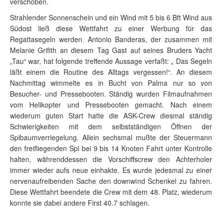
verschoben.
Strahlender Sonnenschein und ein Wind mit 5 bis 6 Bft Wind aus
Südost ließ diese Wettfahrt zu einer Werbung für das
Regattasegeln werden. Antonio Banderas, der zusammen mit
Melanie Grifith an diesem Tag Gast auf seines Bruders Yacht
„Tau“ war, hat folgende treffende Aussage verfaßt: „ Das Segeln
läßt einem die Routine des Alltags vergessen!“. An diesem
Nachmittag wimmelte es in Bucht von Palma nur so von
Besucher- und Pressebooten. Ständig wurden Filmaufnahmen
vom Helikopter und Pressebooten gemacht. Nach einem
wiederum guten Start hatte die ASK-Crew diesmal ständig
Schwierigkeiten mit dem selbstständigen Öffnen der
Spibaumverriegelung. Allein sechsmal mußte der Steuermann
den freifliegenden Spi bei 9 bis 14 Knoten Fahrt unter Kontrolle
halten, währenddessen die Vorschiffscrew den Achterholer
immer wieder aufs neue einhakte. Es wurde jedesmal zu einer
nervenaufreibenden Sache den downwind Schenkel zu fahren.
Diese Wettfahrt beendete die Crew mit dem 48. Platz, wiederum
konnte sie dabei andere First 40.7 schlagen.