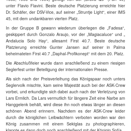
unter Flavio Flavini. Beste deutsche Platzierung erreichte hier
Dr. Schäfer, der DSV-Vice, auf seiner „Struntje Light“, einer IMS
45, mit dem undankbaren vierten Platz.
In der Gruppe B gewann wiederum überlegen die „Fadesa“,
geskippert durch Gonzalo Araujo, vor der „Magiacaluce“ und „
Andalucia Solo Hay“, allesamt First 40.7. Beste deutsche
Platzierung erreichte Gunter Jansen auf seiner in Palma
beheimateten First 40.7 „Daphal-Profikonept“ mit dem 20. Platz.
Die Abschlußfeier wurde dann anschließend zu einem riesigen
Seglerfest unter Beteiligung der internationalen Presse.
Als sich nach der Preisverleihung das Königspaar noch unters
Seglervolk mischte, kam seine Majestät auch bei der ASK-Crew
vorbei, und erkundigte sich dabei auch nach der Verletzung von
Lars Ermlich. Da Lars vermutlich für längere Zeit eine Narbe am
Hanggelenk behält, wird diese ihn noch etwas länger an diesen
schönen Abend erinnern. Nachdem es der ASK-Crew leider
durch die königlichen Leibwächtern verboten worden war den
König zusammen mit einem Sektglas zu photographieren,
klappte es dann doch noch anschließend mit der Königin Sofía.