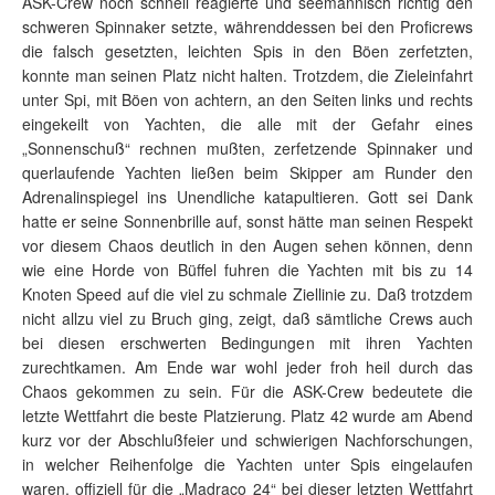
ASK-Crew noch schnell reagierte und seemännisch richtig den
schweren Spinnaker setzte, währenddessen bei den Proficrews
die falsch gesetzten, leichten Spis in den Böen zerfetzten,
konnte man seinen Platz nicht halten. Trotzdem, die Zieleinfahrt
unter Spi, mit Böen von achtern, an den Seiten links und rechts
eingekeilt von Yachten, die alle mit der Gefahr eines
„Sonnenschuß“ rechnen mußten, zerfetzende Spinnaker und
querlaufende Yachten ließen beim Skipper am Runder den
Adrenalinspiegel ins Unendliche katapultieren. Gott sei Dank
hatte er seine Sonnenbrille auf, sonst hätte man seinen Respekt
vor diesem Chaos deutlich in den Augen sehen können, denn
wie eine Horde von Büffel fuhren die Yachten mit bis zu 14
Knoten Speed auf die viel zu schmale Ziellinie zu. Daß trotzdem
nicht allzu viel zu Bruch ging, zeigt, daß sämtliche Crews auch
bei diesen erschwerten Bedingungen mit ihren Yachten
zurechtkamen. Am Ende war wohl jeder froh heil durch das
Chaos gekommen zu sein. Für die ASK-Crew bedeutete die
letzte Wettfahrt die beste Platzierung. Platz 42 wurde am Abend
kurz vor der Abschlußfeier und schwierigen Nachforschungen,
in welcher Reihenfolge die Yachten unter Spis eingelaufen
waren, offiziell für die „Madraco 24“ bei dieser letzten Wettfahrt