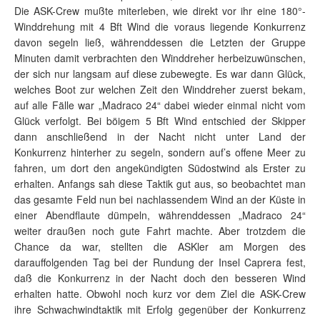
Die ASK-Crew mußte miterleben, wie direkt vor ihr eine 180°-
Winddrehung mit 4 Bft Wind die voraus liegende Konkurrenz
davon segeln ließ, währenddessen die Letzten der Gruppe
Minuten damit verbrachten den Winddreher herbeizuwünschen,
der sich nur langsam auf diese zubewegte. Es war dann Glück,
welches Boot zur welchen Zeit den Winddreher zuerst bekam,
auf alle Fälle war „Madraco 24“ dabei wieder einmal nicht vom
Glück verfolgt. Bei böigem 5 Bft Wind entschied der Skipper
dann anschließend in der Nacht nicht unter Land der
Konkurrenz hinterher zu segeln, sondern auf’s offene Meer zu
fahren, um dort den angekündigten Südostwind als Erster zu
erhalten. Anfangs sah diese Taktik gut aus, so beobachtet man
das gesamte Feld nun bei nachlassendem Wind an der Küste in
einer Abendflaute dümpeln, währenddessen „Madraco 24“
weiter draußen noch gute Fahrt machte. Aber trotzdem die
Chance da war, stellten die ASKler am Morgen des
darauffolgenden Tag bei der Rundung der Insel Caprera fest,
daß die Konkurrenz in der Nacht doch den besseren Wind
erhalten hatte. Obwohl noch kurz vor dem Ziel die ASK-Crew
ihre Schwachwindtaktik mit Erfolg gegenüber der Konkurrenz