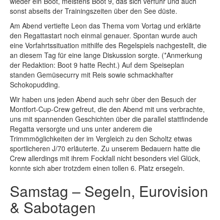
wieder ein Boot, meistens Boot 9, das sich verfuhr und auch
sonst abseits der Trainingszeiten über den See düste.
Am Abend vertiefte Leon das Thema vom Vortag und erklärte
den Regattastart noch einmal genauer. Spontan wurde auch
eine Vorfahrtssituation mithilfe des Regelspiels nachgestellt, die
an diesem Tag für eine lange Diskussion sorgte. (*Anmerkung
der Redaktion: Boot 9 hatte Recht.) Auf dem Speiseplan
standen Gemüsecurry mit Reis sowie schmackhafter
Schokopudding.
Wir haben uns jeden Abend auch sehr über den Besuch der
Montfort-Cup-Crew gefreut, die den Abend mit uns verbrachte,
uns mit spannenden Geschichten über die parallel stattfindende
Regatta versorgte und uns unter anderem die
Trimmmöglichkeiten der im Vergleich zu den Scholtz etwas
sportlicheren J/70 erläuterte. Zu unserem Bedauern hatte die
Crew allerdings mit ihrem Fockfall nicht besonders viel Glück,
konnte sich aber trotzdem einen tollen 6. Platz ersegeln.
Samstag – Segeln, Eurovision
& Sabotagen