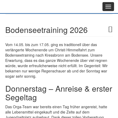
Toggl
Berichte
Bodenseetraining 2026
navig
Bodenseetraining 2026
Vom 14.05. bis zum 17.05. ging es traditionell über das
verlängerte Wochenende um Christi Himmelfahrt zum
Bodenseetraining nach Kressbronn am Bodensee. Unsere
Erwartung, dass es das ganze Wochenende über viel regnen
würde, wurde erfreulicherweise nicht erfüllt. Im Gegenteil: Wir
bekamen nur wenige Regenschauer ab und der Sonntag war
sogar sehr sonnig.
Donnerstag – Anreise & erster
Segeltag
Das Orga-Team war bereits einen Tag früher angereist, hatte
alle Lebensmittel eingekauft und die Zelte auf dem
Jugendzeltplatz aufgebaut. Dank dieser tollen Vorbereitung