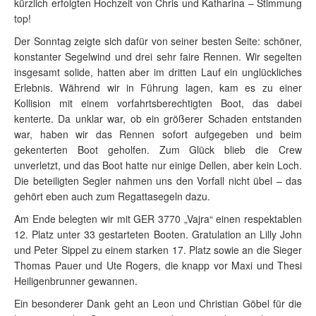
kürzlich erfolgten Hochzeit von Chris und Katharina – Stimmung
top!
Der Sonntag zeigte sich dafür von seiner besten Seite: schöner,
konstanter Segelwind und drei sehr faire Rennen. Wir segelten
insgesamt solide, hatten aber im dritten Lauf ein unglückliches
Erlebnis. Während wir in Führung lagen, kam es zu einer
Kollision mit einem vorfahrtsberechtigten Boot, das dabei
kenterte. Da unklar war, ob ein größerer Schaden entstanden
war, haben wir das Rennen sofort aufgegeben und beim
gekenterten Boot geholfen. Zum Glück blieb die Crew
unverletzt, und das Boot hatte nur einige Dellen, aber kein Loch.
Die beteiligten Segler nahmen uns den Vorfall nicht übel – das
gehört eben auch zum Regattasegeln dazu.
Am Ende belegten wir mit GER 3770 „Vajra“ einen respektablen
12. Platz unter 33 gestarteten Booten. Gratulation an Lilly John
und Peter Sippel zu einem starken 17. Platz sowie an die Sieger
Thomas Pauer und Ute Rogers, die knapp vor Maxi und Thesi
Heiligenbrunner gewannen.
Ein besonderer Dank geht an Leon und Christian Göbel für die