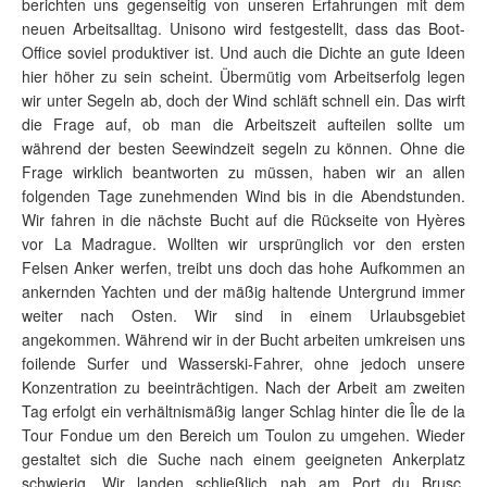
berichten uns gegenseitig von unseren Erfahrungen mit dem
neuen Arbeitsalltag. Unisono wird festgestellt, dass das Boot-
Office soviel produktiver ist. Und auch die Dichte an gute Ideen
hier höher zu sein scheint. Übermütig vom Arbeitserfolg legen
wir unter Segeln ab, doch der Wind schläft schnell ein. Das wirft
die Frage auf, ob man die Arbeitszeit aufteilen sollte um
während der besten Seewindzeit segeln zu können. Ohne die
Frage wirklich beantworten zu müssen, haben wir an allen
folgenden Tage zunehmenden Wind bis in die Abendstunden.
Wir fahren in die nächste Bucht auf die Rückseite von Hyères
vor La Madrague. Wollten wir ursprünglich vor den ersten
Felsen Anker werfen, treibt uns doch das hohe Aufkommen an
ankernden Yachten und der mäßig haltende Untergrund immer
weiter nach Osten. Wir sind in einem Urlaubsgebiet
angekommen. Während wir in der Bucht arbeiten umkreisen uns
foilende Surfer und Wasserski-Fahrer, ohne jedoch unsere
Konzentration zu beeinträchtigen. Nach der Arbeit am zweiten
Tag erfolgt ein verhältnismäßig langer Schlag hinter die Île de la
Tour Fondue um den Bereich um Toulon zu umgehen. Wieder
gestaltet sich die Suche nach einem geeigneten Ankerplatz
schwierig. Wir landen schließlich nah am Port du Brusc.