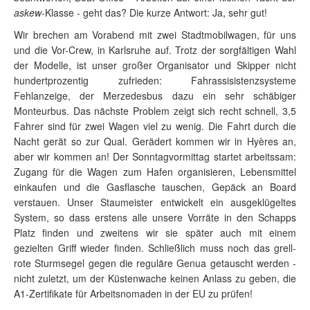
askew
-Klasse - geht das? Die kurze Antwort: Ja, sehr gut!
Wir brechen am Vorabend mit zwei Stadtmobilwagen, für uns
und die Vor-Crew, in Karlsruhe auf. Trotz der sorgfältigen Wahl
der Modelle, ist unser großer Organisator und Skipper nicht
hundertprozentig zufrieden: Fahrassisistenzsysteme
Fehlanzeige, der Merzedesbus dazu ein sehr schäbiger
Monteurbus. Das nächste Problem zeigt sich recht schnell, 3,5
Fahrer sind für zwei Wagen viel zu wenig. Die Fahrt durch die
Nacht gerät so zur Qual. Gerädert kommen wir in Hyères an,
aber wir kommen an! Der Sonntagvormittag startet arbeitssam:
Zugang für die Wagen zum Hafen organisieren, Lebensmittel
einkaufen und die Gasflasche tauschen, Gepäck an Board
verstauen. Unser Staumeister entwickelt ein ausgeklügeltes
System, so dass erstens alle unsere Vorräte in den Schapps
Platz finden und zweitens wir sie später auch mit einem
gezielten Griff wieder finden. Schließlich muss noch das grell-
rote Sturmsegel gegen die reguläre Genua getauscht werden -
nicht zuletzt, um der Küstenwache keinen Anlass zu geben, die
A1-Zertifikate für Arbeitsnomaden in der EU zu prüfen!