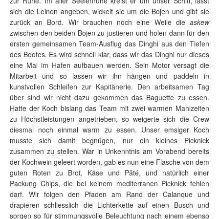
zur Ruhe. Im aller Seelenruhe kreist er um unser Schiff, lässt
sich die Leinen angeben, wickelt sie um die Bojen und gibt sie
zurück an Bord. Wir brauchen noch eine Weile die
askew
zwischen den beiden Bojen zu justieren und holen dann für den
ersten gemeinsamen Team-Ausflug das Dinghi aus den Tiefen
des Bootes. Es wird schnell klar, dass wir das Dinghi nur dieses
eine Mal im Hafen aufbauen werden. Sein Motor versagt die
Mitarbeit und so lassen wir ihn hängen und paddeln in
kunstvollen Schleifen zur Kapitänerie. Den arbeitsamen Tag
über sind wir nicht dazu gekommen das Baguette zu essen.
Hatte der Koch bislang das Team mit zwei warmen Mahlzeiten
zu Höchstleistungen angetrieben, so weigerte sich die Crew
diesmal noch einmal warm zu essen. Unser emsiger Koch
musste sich damit begnügen, nur ein kleines Picknick
zusammen zu stellen. War in Unkenntnis am Vorabend bereits
der Kochwein geleert worden, gab es nun eine Flasche von dem
guten Roten zu Brot, Käse und Pâté, und natürlich einer
Packung Chips, die bei keinem mediterranen Picknick fehlen
darf. Wir folgen den Pfaden am Rand der Calanque und
drapieren schliesslich die Lichterkette auf einen Busch und
sorgen so für stimmungsvolle Beleuchtung nach einem ebenso