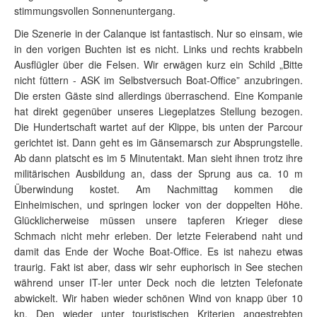
stimmungsvollen Sonnenuntergang.
Die Szenerie in der Calanque ist fantastisch. Nur so einsam, wie
in den vorigen Buchten ist es nicht. Links und rechts krabbeln
Ausflügler über die Felsen. Wir erwägen kurz ein Schild „Bitte
nicht füttern - ASK im Selbstversuch Boat-Office” anzubringen.
Die ersten Gäste sind allerdings überraschend. Eine Kompanie
hat direkt gegenüber unseres Liegeplatzes Stellung bezogen.
Die Hundertschaft wartet auf der Klippe, bis unten der Parcour
gerichtet ist. Dann geht es im Gänsemarsch zur Absprungstelle.
Ab dann platscht es im 5 Minutentakt. Man sieht ihnen trotz ihre
militärischen Ausbildung an, dass der Sprung aus ca. 10 m
Überwindung kostet. Am Nachmittag kommen die
Einheimischen, und springen locker von der doppelten Höhe.
Glücklicherweise müssen unsere tapferen Krieger diese
Schmach nicht mehr erleben. Der letzte Feierabend naht und
damit das Ende der Woche Boat-Office. Es ist nahezu etwas
traurig. Fakt ist aber, dass wir sehr euphorisch in See stechen
während unser IT-ler unter Deck noch die letzten Telefonate
abwickelt. Wir haben wieder schönen Wind von knapp über 10
kn. Den wieder unter touristischen Kriterien angestrebten