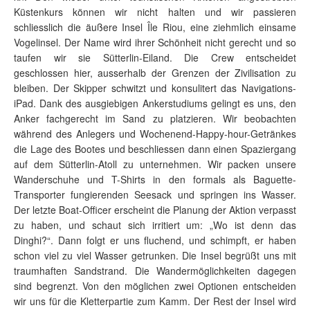
Küstenkurs können wir nicht halten und wir passieren
schliesslich die äußere Insel Île Riou, eine ziehmlich einsame
Vogelinsel. Der Name wird ihrer Schönheit nicht gerecht und so
taufen wir sie Sütterlin-Eiland. Die Crew entscheidet
geschlossen hier, ausserhalb der Grenzen der Zivilisation zu
bleiben. Der Skipper schwitzt und konsulitert das Navigations-
iPad. Dank des ausgiebigen Ankerstudiums gelingt es uns, den
Anker fachgerecht im Sand zu platzieren. Wir beobachten
während des Anlegers und Wochenend-Happy-hour-Getränkes
die Lage des Bootes und beschliessen dann einen Spaziergang
auf dem Sütterlin-Atoll zu unternehmen. Wir packen unsere
Wanderschuhe und T-Shirts in den formals als Baguette-
Transporter fungierenden Seesack und springen ins Wasser.
Der letzte Boat-Officer erscheint die Planung der Aktion verpasst
zu haben, und schaut sich irritiert um: „Wo ist denn das
Dinghi?“. Dann folgt er uns fluchend, und schimpft, er haben
schon viel zu viel Wasser getrunken. Die Insel begrüßt uns mit
traumhaften Sandstrand. Die Wandermöglichkeiten dagegen
sind begrenzt. Von den möglichen zwei Optionen entscheiden
wir uns für die Kletterpartie zum Kamm. Der Rest der Insel wird