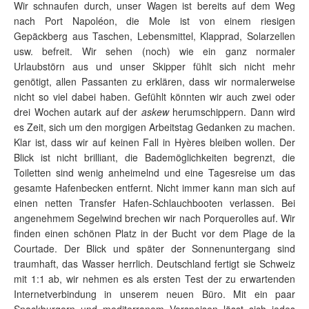
Wir schnaufen durch, unser Wagen ist bereits auf dem Weg
nach Port Napoléon, die Mole ist von einem riesigen
Gepäckberg aus Taschen, Lebensmittel, Klapprad, Solarzellen
usw. befreit. Wir sehen (noch) wie ein ganz normaler
Urlaubstörn aus und unser Skipper fühlt sich nicht mehr
genötigt, allen Passanten zu erklären, dass wir normalerweise
nicht so viel dabei haben. Gefühlt könnten wir auch zwei oder
drei Wochen autark auf der
askew
herumschippern. Dann wird
es Zeit, sich um den morgigen Arbeitstag Gedanken zu machen.
Klar ist, dass wir auf keinen Fall in Hyères bleiben wollen. Der
Blick ist nicht brilliant, die Bademöglichkeiten begrenzt, die
Toiletten sind wenig anheimelnd und eine Tagesreise um das
gesamte Hafenbecken entfernt. Nicht immer kann man sich auf
einen netten Transfer Hafen-Schlauchbooten verlassen. Bei
angenehmem Segelwind brechen wir nach Porquerolles auf. Wir
finden einen schönen Platz in der Bucht vor dem Plage de la
Courtade. Der Blick und später der Sonnenuntergang sind
traumhaft, das Wasser herrlich. Deutschland fertigt sie Schweiz
mit 1:1 ab, wir nehmen es als ersten Test der zu erwartenden
Internetverbindung in unserem neuen Büro. Mit ein paar