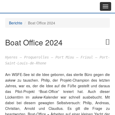
Toggl
navig
Berichte
Boat Office 2024
Boat Office 2024
Hyeres – Proquerolles – Port Miou – Frioul – Port-
Saint-Louis-de-Rhone
Am WSFE-See ist die Idee geboren, das sterile Büro gegen die
askew
zu tauschen. Philip, der Projekt-Champion des letzten
Jahres, war es, der die Idee auf die Füße gestellt und daraus
das Pilot-Projekt “Boat-Office” kreiert hat. Auch dieser
Lückentörn im
askew
-Kalender war schnell ausbebucht. Mit
dabei bei diesem gewagten Selbstversuch: Philip, Andreas,
Christian, Arnold und Claudius. Es gilt die Frage zu
beantworten, Boat-Office = Arbeiten auf einer kleinen Yacht der