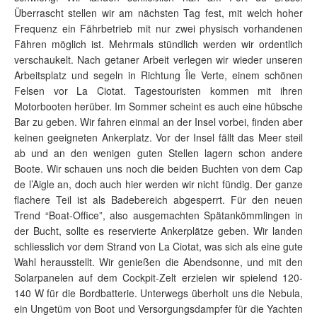
Überrascht stellen wir am nächsten Tag fest, mit welch hoher
Frequenz ein Fährbetrieb mit nur zwei physisch vorhandenen
Fähren möglich ist. Mehrmals stündlich werden wir ordentlich
verschaukelt. Nach getaner Arbeit verlegen wir wieder unseren
Arbeitsplatz und segeln in Richtung Île Verte, einem schönen
Felsen vor La Ciotat. Tagestouristen kommen mit ihren
Motorbooten herüber. Im Sommer scheint es auch eine hübsche
Bar zu geben. Wir fahren einmal an der Insel vorbei, finden aber
keinen geeigneten Ankerplatz. Vor der Insel fällt das Meer steil
ab und an den wenigen guten Stellen lagern schon andere
Boote. Wir schauen uns noch die beiden Buchten von dem Cap
de l’Aigle an, doch auch hier werden wir nicht fündig. Der ganze
flachere Teil ist als Badebereich abgesperrt. Für den neuen
Trend “Boat-Office”, also ausgemachten Spätankömmlingen in
der Bucht, sollte es reservierte Ankerplätze geben. Wir landen
schliesslich vor dem Strand von La Ciotat, was sich als eine gute
Wahl herausstellt. Wir genießen die Abendsonne, und mit den
Solarpanelen auf dem Cockpit-Zelt erzielen wir spielend 120-
140 W für die Bordbatterie. Unterwegs überholt uns die Nebula,
ein Ungetüm von Boot und Versorgungsdampfer für die Yachten