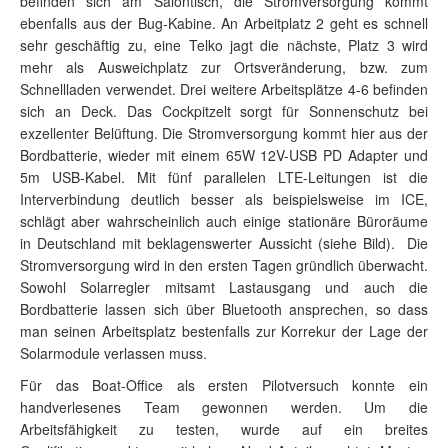
befinden sich am Salontisch, die Stromversorgung kommt
ebenfalls aus der Bug-Kabine. An Arbeitplatz 2 geht es schnell
sehr geschäftig zu, eine Telko jagt die nächste, Platz 3 wird
mehr als Ausweichplatz zur Ortsveränderung, bzw. zum
Schnellladen verwendet. Drei weitere Arbeitsplätze 4-6 befinden
sich an Deck. Das Cockpitzelt sorgt für Sonnenschutz bei
exzellenter Belüftung. Die Stromversorgung kommt hier aus der
Bordbatterie, wieder mit einem 65W 12V-USB PD Adapter und
5m USB-Kabel. Mit fünf parallelen LTE-Leitungen ist die
Interverbindung deutlich besser als beispielsweise im ICE,
schlägt aber wahrscheinlich auch einige stationäre Büroräume
in Deutschland mit beklagenswerter Aussicht (siehe Bild). Die
Stromversorgung wird in den ersten Tagen gründlich überwacht.
Sowohl Solarregler mitsamt Lastausgang und auch die
Bordbatterie lassen sich über Bluetooth ansprechen, so dass
man seinen Arbeitsplatz bestenfalls zur Korrekur der Lage der
Solarmodule verlassen muss.
Für das Boat-Office als ersten Pilotversuch konnte ein
handverlesenes Team gewonnen werden. Um die
Arbeitsfähigkeit zu testen, wurde auf ein breites