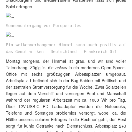
Snackburgern und mediterranem Vorspeisen lässt sich jedes
Spiel ertragen.
Sonnenuntergang vor Porquerolles
Ein wolkenverhangener Himmel kann auch positiv auf
das Gemüt wirken - Deutschland – Frankreich 0:1
Montag morgens, der Himmel ist grau, und wir sind voller
Tatendrang. Zügig ist die
askew
in ein modernes Open-Space-
Office mit sechs großzügigen Arbeitsplätzen umgebaut.
Arbeitsplatz 1 befindet sich in der Bug-Kabine mit Betttisch und
der zentralen Stromversorgung für die Woche. Zwei Solarzellen
liegen auf dem Vorschiff und versorgen Boot und Manschaft
während der regulären Arbeitszeit mit ca. 1000 Wh pro Tag.
Über 12V-USB-C PD Ladeadapter werden die Notebooks,
Telefone und Sonstiges problemlos versorgt, wobei ca. die
Hälfte unseres solaren Ertrages in die Rechner geht, der Rest
sorgt für kühle Getränke nach Dienstschluss. Arbeitsplatz 2+3