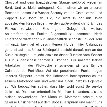
Chocolat und dem französischen Stangenweißbrot wieder an
Bord. Und es bleibt aufregend: Kaum sitzen wir an unseren
Rechnern kommt die Wasser-Security von La Ciotat vorbei und
klappert alle Boote ab. Die, die nicht in der mit Bojen
abgesteckten Reede liegen, werden außerordentlich höflich des
Platzes verwiesen. Eine gute Gelegenheit, weitere
Ankererfahrung in Punkto Augenmaß zu sammeln. Nach
Feierabend wartet der nun landschaftlich schönste Teil der Tour
mit unzähligen tief eingeschnittenen Fjorden, hier Calanques
genannt auf uns. Unser Schöngeist besteht darauf, nah an der
Küste zu segeln, um jede einzelne dieser Buchten vom Wasser
aus in Augenschein nehmen zu können. Für unseren letzten
Arbeitstag in der Pilotwoche entscheiden wir uns für die
Calanque de Port-Miou. Auf die penetranten Funkanfragen
unseres Skippers kommt der Hafenchef höchstpersönlich mit
seinem Motorboot raus und weist uns einen Platz im Bojenfeld
zu. Wir beobachten später, dass hier wohl sonst Selfservice
üblich ist. Das nun erforderliche Manöver ist anders, als die
bislang notwendigen. Der Mann im Motorboot scheint eine
gewisse Unsicherheit auf dem Boot zu erspüren und mahnt uns